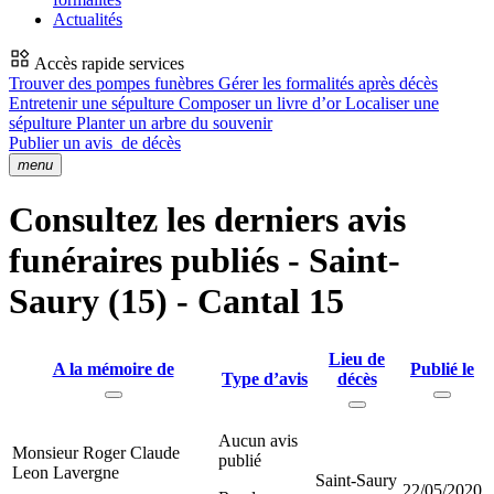
Actualités
Accès rapide services
Trouver des pompes funèbres
Gérer les formalités après décès
Entretenir une sépulture
Composer un livre d’or
Localiser une
sépulture
Planter un arbre du souvenir
Publier un avis
de décès
menu
Consultez les derniers avis
funéraires publiés - Saint-
Saury (15) - Cantal 15
Lieu de
A la mémoire de
Publié le
Type d’avis
décès
Aucun avis
Monsieur Roger Claude
publié
Leon Lavergne
Saint-Saury
22/05/2020