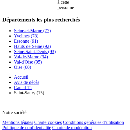
à cette
personne
Départements
les plus recherchés
Seine-et-Marne (77)
Yvelines (78)
Essonne (91)
Hauts-de-Seine (92)
Seine-Saint-Denis (93)
Val-de-Marne (94)
Val-d'Oise (95)
Oise (60)
Accueil
Avis de décès
Cantal 15
Saint-Saury (15)
Notre société
Mentions légales
Charte-cookies
Conditions générales d’utilisation
Politique de confidentialité
Charte de modération