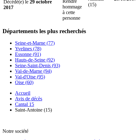
Rendre
Décédé(e) le
29 octobre
(15)
hommage
2017
à cette
personne
Départements
les plus recherchés
Seine-et-Marne (77)
Yvelines (78)
Essonne (91)
Hauts-de-Seine (92)
Seine-Saint-Denis (93)
Val-de-Marne (94)
Val-d'Oise (95)
Oise (60)
Accueil
Avis de décès
Cantal 15
Saint-Antoine (15)
Notre société