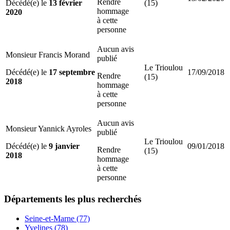
Rendre
Décédé(e) le
13 février
(15)
hommage
2020
à cette
personne
Aucun avis
Monsieur Francis Morand
publié
Le Trioulou
Décédé(e) le
17 septembre
17/09/2018
Rendre
(15)
2018
hommage
à cette
personne
Aucun avis
Monsieur Yannick Ayroles
publié
Le Trioulou
Décédé(e) le
9 janvier
09/01/2018
Rendre
(15)
2018
hommage
à cette
personne
Départements
les plus recherchés
Seine-et-Marne (77)
Yvelines (78)