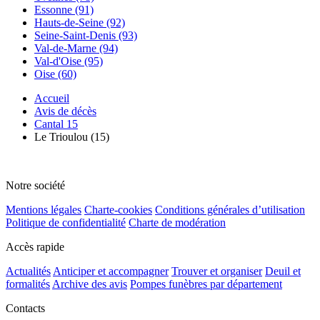
Essonne (91)
Hauts-de-Seine (92)
Seine-Saint-Denis (93)
Val-de-Marne (94)
Val-d'Oise (95)
Oise (60)
Accueil
Avis de décès
Cantal 15
Le Trioulou (15)
Notre société
Mentions légales
Charte-cookies
Conditions générales d’utilisation
Politique de confidentialité
Charte de modération
Accès rapide
Actualités
Anticiper et accompagner
Trouver et organiser
Deuil et
formalités
Archive des avis
Pompes funèbres par département
Contacts