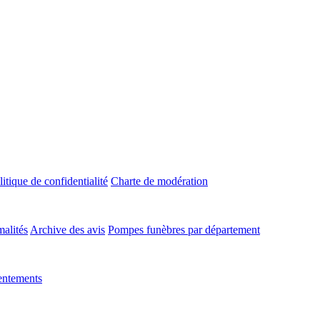
litique de confidentialité
Charte de modération
malités
Archive des avis
Pompes funèbres par département
entements