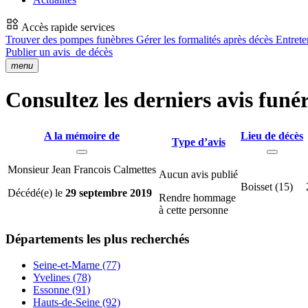
Accès rapide services
Trouver des pompes funèbres
Gérer les formalités après décès
Entrete
Publier un avis
de décès
menu
Consultez les derniers avis funér
A la mémoire de
Lieu de décès
Type d’avis
Monsieur Jean Francois Calmettes
Aucun avis publié
Boisset (15)
Décédé(e) le
29 septembre 2019
Rendre hommage
à cette personne
Départements
les plus recherchés
Seine-et-Marne (77)
Yvelines (78)
Essonne (91)
Hauts-de-Seine (92)