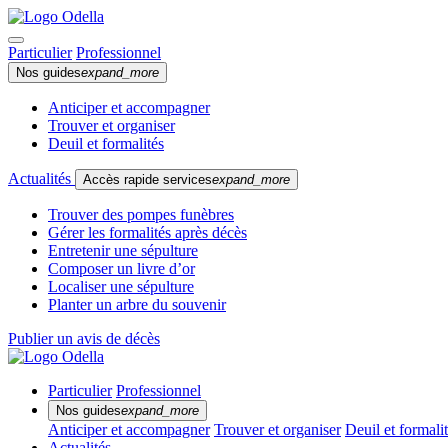
Particulier
Professionnel
Nos guides
expand_more
Anticiper et accompagner
Trouver et organiser
Deuil et formalités
Actualités
Accès rapide services
expand_more
Trouver des pompes funèbres
Gérer les formalités après décès
Entretenir une sépulture
Composer un livre d’or
Localiser une sépulture
Planter un arbre du souvenir
Publier un avis de décès
Particulier
Professionnel
Nos guides
expand_more
Anticiper et accompagner
Trouver et organiser
Deuil et formali
Actualités