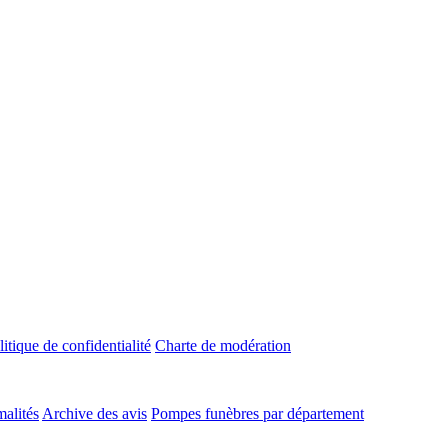
litique de confidentialité
Charte de modération
malités
Archive des avis
Pompes funèbres par département