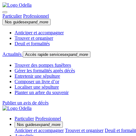
Particulier
Professionnel
Nos guides
expand_more
Anticiper et accompagner
Trouver et organiser
Deuil et formalités
Actualités
Accès rapide services
expand_more
Trouver des pompes funèbres
Gérer les formalités après décès
Entretenir une sépulture
Composer un livre d’or
Localiser une sépulture
Planter un arbre du souvenir
Publier un avis de décès
Particulier
Professionnel
Nos guides
expand_more
Anticiper et accompagner
Trouver et organiser
Deuil et formali
Actualités