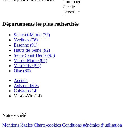
hommage
à cette
personne
Départements
les plus recherchés
Seine-et-Marne (77)
Yvelines (78)
Essonne (91)
Hauts-de-Seine (92)
Seine-Saint-Denis (93)
Val-de-Marne (94)
Val-d'Oise (95)
Oise (60)
Accueil
Avis de décès
Calvados 14
Val-de-Vie (14)
Notre société
Mentions légales
Charte-cookies
Conditions générales d’utilisation