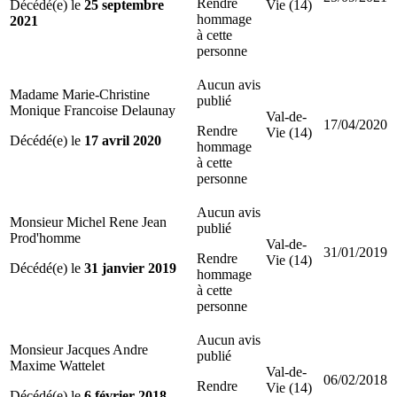
Rendre
Décédé(e) le
25 septembre
Vie (14)
hommage
2021
à cette
personne
Aucun avis
Madame Marie-Christine
publié
Monique Francoise Delaunay
Val-de-
17/04/2020
Rendre
Vie (14)
Décédé(e) le
17 avril 2020
hommage
à cette
personne
Aucun avis
Monsieur Michel Rene Jean
publié
Prod'homme
Val-de-
31/01/2019
Rendre
Vie (14)
Décédé(e) le
31 janvier 2019
hommage
à cette
personne
Aucun avis
Monsieur Jacques Andre
publié
Maxime Wattelet
Val-de-
06/02/2018
Rendre
Vie (14)
Décédé(e) le
6 février 2018