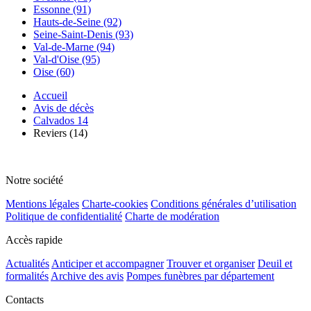
Essonne (91)
Hauts-de-Seine (92)
Seine-Saint-Denis (93)
Val-de-Marne (94)
Val-d'Oise (95)
Oise (60)
Accueil
Avis de décès
Calvados 14
Reviers (14)
Notre société
Mentions légales
Charte-cookies
Conditions générales d’utilisation
Politique de confidentialité
Charte de modération
Accès rapide
Actualités
Anticiper et accompagner
Trouver et organiser
Deuil et
formalités
Archive des avis
Pompes funèbres par département
Contacts