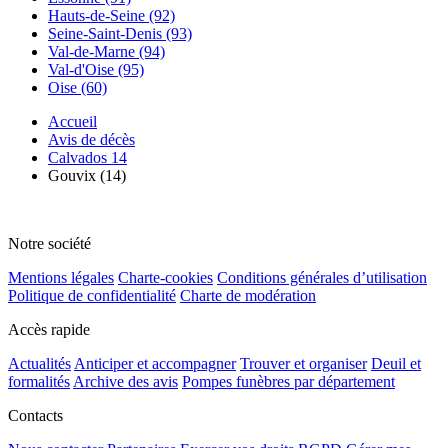
Hauts-de-Seine (92)
Seine-Saint-Denis (93)
Val-de-Marne (94)
Val-d'Oise (95)
Oise (60)
Accueil
Avis de décès
Calvados 14
Gouvix (14)
Notre société
Mentions légales
Charte-cookies
Conditions générales d’utilisation
Politique de confidentialité
Charte de modération
Accès rapide
Actualités
Anticiper et accompagner
Trouver et organiser
Deuil et
formalités
Archive des avis
Pompes funèbres par département
Contacts