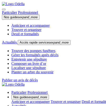
Particulier
Professionnel
Nos guides
expand_more
Anticiper et accompagner
Trouver et organiser
Deuil et formalités
Actualités
Accès rapide services
expand_more
Trouver des pompes funèbres
Gérer les formalités après décès
Entretenir une sépulture
Composer un livre d’or
Localiser une sépulture
Planter un arbre du souvenir
Publier un avis de décès
Particulier
Professionnel
Nos guides
expand_more
Anticiper et accompagner
Trouver et organiser
Deuil et formali
Actualités