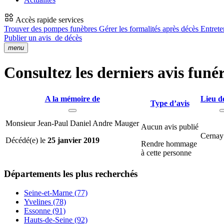
Accès rapide services
Trouver des pompes funèbres
Gérer les formalités après décès
Entrete
Publier un avis
de décès
menu
Consultez les derniers avis funé
A la mémoire de
Lieu d
Type d’avis
Monsieur Jean-Paul Daniel Andre Mauger
Aucun avis publié
Cernay
Décédé(e) le
25 janvier 2019
Rendre hommage
à cette personne
Départements
les plus recherchés
Seine-et-Marne (77)
Yvelines (78)
Essonne (91)
Hauts-de-Seine (92)