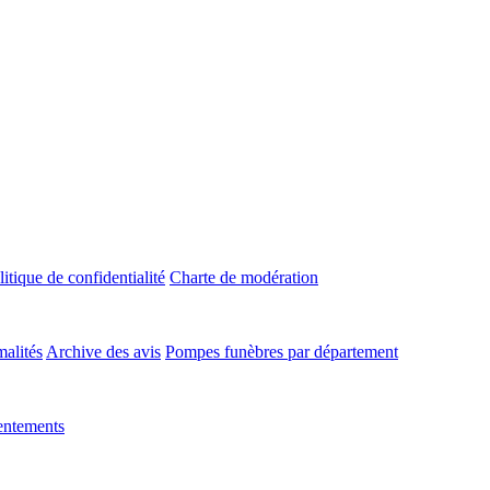
litique de confidentialité
Charte de modération
malités
Archive des avis
Pompes funèbres par département
entements