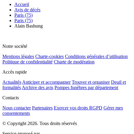
Accueil
Avis de décès
Paris (75)
Paris (75)
Alain Bashung
Notre société
Mentions légales
Charte-cookies
Conditions générales d’utilisation
Politique de confidentialité
Charte de modération
Accès rapide
Actualités
Anticiper et accompagner
Trouver et organiser
Deuil et
formalités
Archive des avis
Pompes funèbres par département
Contacts
Nous contacter
Partenaires
Exercer vos droits RGPD
Gérer mes
consentements
© Copyright 2026. Tous droits réservés
Service proposé par