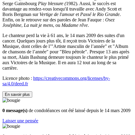
Serge Gainsbourg
Play blessure (
1982). Aussi, le succès est
davantage au rendez-vous lorsqu'il travaille avec Andy Scott et
Boris Bergman sur
Vertige de l'amour
et
Passé le Rio Grande
.
Enfin, on le retrouve sur des paroles de Jean Fauque :
Osez
Joséphine
,
La nuit je mens
, ou
Madame rêve
.
Le chanteur perd la vie à 61 ans, le 14 mars 2009 des suites d'un
cancer. Quelques jours plus tôt, il reçoit trois Victoires de la
Musique, dont celles de l’"Artiste masculin de l’année" et "Album
de chansons de l’année" pour "Bleu pétrole". Presque 13 ans après
sa mort, Alain Bashung demeure toujours le chanteur le plus primé
aux Victoires de la Musique. Il en aura 12 tout au long de sa
carrière.
Licence photo :
https://creativecommons.org/licenses/by-
sa/4.0/deed.fr
En savoir plus
0 message(s)
de condoléances ont été laissé depuis le 14 mars 2009
Laisser une pensée