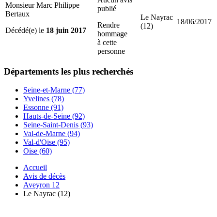
Monsieur Marc Philippe
publié
Bertaux
Le Nayrac
18/06/2017
Rendre
(12)
Décédé(e) le
18 juin 2017
hommage
à cette
personne
Départements
les plus recherchés
Seine-et-Marne (77)
Yvelines (78)
Essonne (91)
Hauts-de-Seine (92)
Seine-Saint-Denis (93)
Val-de-Marne (94)
Val-d'Oise (95)
Oise (60)
Accueil
Avis de décès
Aveyron 12
Le Nayrac (12)