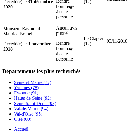
Rendre
Décédé(e) le
31 décembre
(12)
hommage
2020
à cette
personne
Aucun avis
Monsieur Raymond
publié
Maurice Brunel
Le Clapier
03/11/2018
Rendre
Décédé(e) le
3 novembre
(12)
hommage
2018
à cette
personne
Départements
les plus recherchés
Seine-et-Marne (77)
Yvelines (78)
Essonne (91)
Hauts-de-Seine (92)
Seine-Saint-Denis (93)
Val-de-Marne (94)
Val-d'Oise (95)
Oise (60)
Accueil