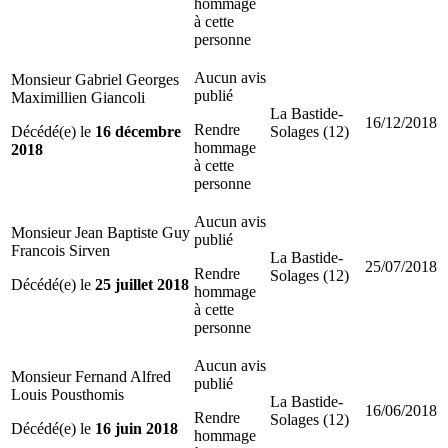
hommage
à cette
personne
Aucun avis
Monsieur Gabriel Georges
publié
Maximillien Giancoli
La Bastide-
16/12/2018
Rendre
Décédé(e) le
16 décembre
Solages (12)
hommage
2018
à cette
personne
Aucun avis
Monsieur Jean Baptiste Guy
publié
Francois Sirven
La Bastide-
25/07/2018
Rendre
Solages (12)
Décédé(e) le
25 juillet 2018
hommage
à cette
personne
Aucun avis
Monsieur Fernand Alfred
publié
Louis Pousthomis
La Bastide-
16/06/2018
Rendre
Solages (12)
Décédé(e) le
16 juin 2018
hommage