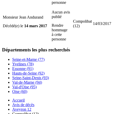
personne
Aucun avis
publié
Monsieur Jean Andurand
Compolibat
14/03/2017
Rendre
Décédé(e) le
14 mars 2017
(12)
hommage
à cette
personne
Départements
les plus recherchés
Seine-et-Marne (77)
Yvelines (78)
Essonne (91)
Hauts-de-Seine (92)
Seine-Saint-Denis (93)
Val-de-Marne (94)
Val-d'Oise (95)
Oise (60)
Accueil
Avis de décès
Aveyron 12
Compolibat (12)