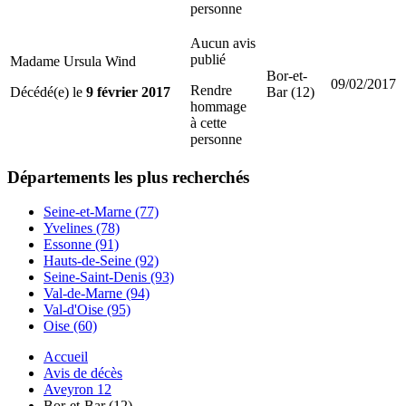
personne
Aucun avis
publié
Madame Ursula Wind
Bor-et-
09/02/2017
Rendre
Décédé(e) le
9 février 2017
Bar (12)
hommage
à cette
personne
Départements
les plus recherchés
Seine-et-Marne (77)
Yvelines (78)
Essonne (91)
Hauts-de-Seine (92)
Seine-Saint-Denis (93)
Val-de-Marne (94)
Val-d'Oise (95)
Oise (60)
Accueil
Avis de décès
Aveyron 12
Bor-et-Bar (12)