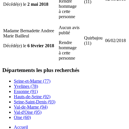
Rendre
(11)
Décédé(e) le
2 mai 2018
hommage
à cette
personne
Aucun avis
Madame Bernadette Andree
publié
Marie Bailleul
Quirbajou
06/02/2018
Rendre
(11)
Décédé(e) le
6 février 2018
hommage
à cette
personne
Départements
les plus recherchés
Seine-et-Marne (77)
Yvelines (78)
Essonne (91)
Hauts-de-Seine (92)
Seine-Saint-Denis (93)
Val-de-Marne (94)
Val-d'Oise (95)
Oise (60)
Accueil