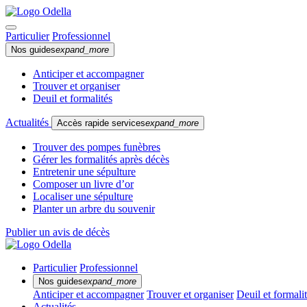
Particulier
Professionnel
Nos guides
expand_more
Anticiper et accompagner
Trouver et organiser
Deuil et formalités
Actualités
Accès rapide services
expand_more
Trouver des pompes funèbres
Gérer les formalités après décès
Entretenir une sépulture
Composer un livre d’or
Localiser une sépulture
Planter un arbre du souvenir
Publier un avis de décès
Particulier
Professionnel
Nos guides
expand_more
Anticiper et accompagner
Trouver et organiser
Deuil et formali
Actualités