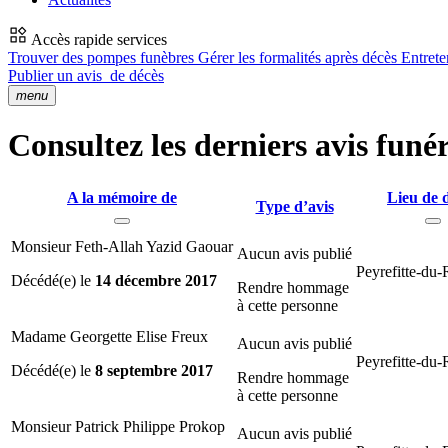
Accès rapide services
Trouver des pompes funèbres
Gérer les formalités après décès
Entrete
Publier un avis
de décès
menu
Consultez les derniers avis funér
A la mémoire de
Lieu de 
Type d’avis
Monsieur Feth-Allah Yazid Gaouar
Aucun avis publié
Peyrefitte-du-
Décédé(e) le
14 décembre 2017
Rendre hommage
à cette personne
Madame Georgette Elise Freux
Aucun avis publié
Peyrefitte-du-
Décédé(e) le
8 septembre 2017
Rendre hommage
à cette personne
Monsieur Patrick Philippe Prokop
Aucun avis publié