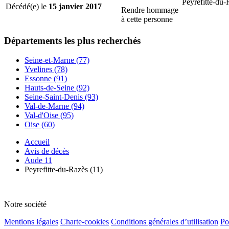
Peyrefitte-du-
Décédé(e) le
15 janvier 2017
Rendre hommage
à cette personne
Départements
les plus recherchés
Seine-et-Marne (77)
Yvelines (78)
Essonne (91)
Hauts-de-Seine (92)
Seine-Saint-Denis (93)
Val-de-Marne (94)
Val-d'Oise (95)
Oise (60)
Accueil
Avis de décès
Aude 11
Peyrefitte-du-Razès (11)
Notre société
Mentions légales
Charte-cookies
Conditions générales d’utilisation
Po