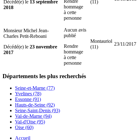
Rendre
Décédé(e) le
13 septembre
(11)
hommage
2018
à cette
personne
Aucun avis
Monsieur Michel Jean-
publié
Charles Petit-Reboani
Montauriol
23/11/2017
Rendre
Décédé(e) le
23 novembre
(11)
hommage
2017
à cette
personne
Départements
les plus recherchés
Seine-et-Marne (77)
Yvelines (78)
Essonne (91)
Hauts-de-Seine (92)
Seine-Saint-Denis (93)
Val-de-Marne (94)
Val-d'Oise (95)
Oise (60)
Accueil