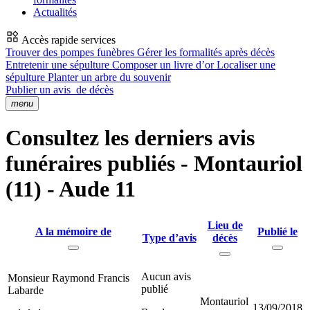
Actualités
Accès rapide services
Trouver des pompes funèbres
Gérer les formalités après décès
Entretenir une sépulture
Composer un livre d’or
Localiser une
sépulture
Planter un arbre du souvenir
Publier un avis
de décès
menu
Consultez les derniers avis
funéraires publiés - Montauriol
(11) - Aude 11
Lieu de
A la mémoire de
Publié le
Type d’avis
décès
Aucun avis
Monsieur Raymond Francis
publié
Labarde
Montauriol
13/09/2018