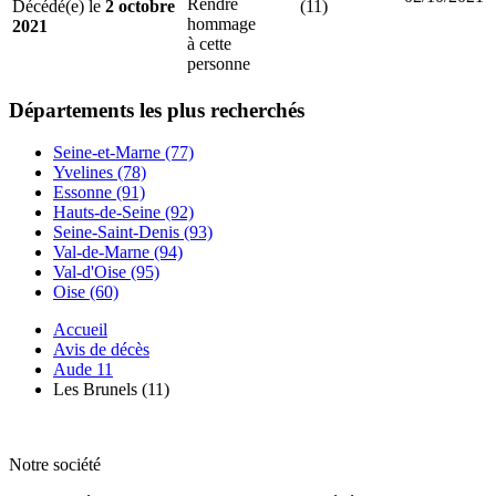
Rendre
Décédé(e) le
2 octobre
(11)
hommage
2021
à cette
personne
Départements
les plus recherchés
Seine-et-Marne (77)
Yvelines (78)
Essonne (91)
Hauts-de-Seine (92)
Seine-Saint-Denis (93)
Val-de-Marne (94)
Val-d'Oise (95)
Oise (60)
Accueil
Avis de décès
Aude 11
Les Brunels (11)
Notre société