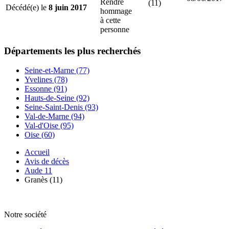
Rendre
(11)
Décédé(e) le
8 juin 2017
hommage
à cette
personne
Départements
les plus recherchés
Seine-et-Marne (77)
Yvelines (78)
Essonne (91)
Hauts-de-Seine (92)
Seine-Saint-Denis (93)
Val-de-Marne (94)
Val-d'Oise (95)
Oise (60)
Accueil
Avis de décès
Aude 11
Granès (11)
Notre société