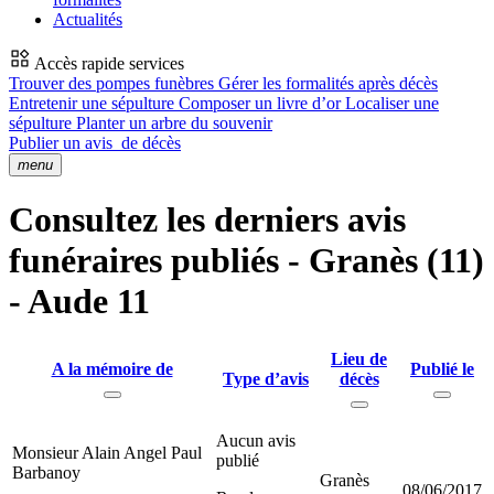
Actualités
Accès rapide services
Trouver des pompes funèbres
Gérer les formalités après décès
Entretenir une sépulture
Composer un livre d’or
Localiser une
sépulture
Planter un arbre du souvenir
Publier un avis
de décès
menu
Consultez les derniers avis
funéraires publiés - Granès (11)
- Aude 11
Lieu de
A la mémoire de
Publié le
Type d’avis
décès
Aucun avis
Monsieur Alain Angel Paul
publié
Barbanoy
Granès
08/06/2017