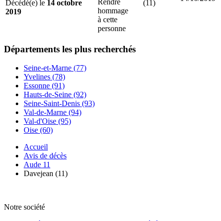
Rendre
Décédé(e) le
14 octobre
(11)
hommage
2019
à cette
personne
Départements
les plus recherchés
Seine-et-Marne (77)
Yvelines (78)
Essonne (91)
Hauts-de-Seine (92)
Seine-Saint-Denis (93)
Val-de-Marne (94)
Val-d'Oise (95)
Oise (60)
Accueil
Avis de décès
Aude 11
Davejean (11)
Notre société