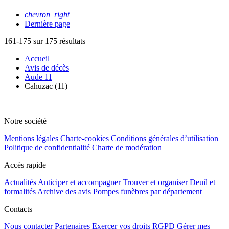
chevron_right
Dernière page
161-175 sur 175 résultats
Accueil
Avis de décès
Aude 11
Cahuzac (11)
Notre société
Mentions légales
Charte-cookies
Conditions générales d’utilisation
Politique de confidentialité
Charte de modération
Accès rapide
Actualités
Anticiper et accompagner
Trouver et organiser
Deuil et
formalités
Archive des avis
Pompes funèbres par département
Contacts
Nous contacter
Partenaires
Exercer vos droits RGPD
Gérer mes