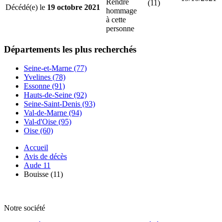
Rendre
(11)
Décédé(e) le
19 octobre 2021
hommage
à cette
personne
Départements
les plus recherchés
Seine-et-Marne (77)
Yvelines (78)
Essonne (91)
Hauts-de-Seine (92)
Seine-Saint-Denis (93)
Val-de-Marne (94)
Val-d'Oise (95)
Oise (60)
Accueil
Avis de décès
Aude 11
Bouisse (11)
Notre société