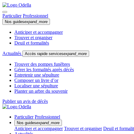
Particulier
Professionnel
Nos guides
expand_more
Anticiper et accompagner
Trouver et organiser
Deuil et formalités
Actualités
Accès rapide services
expand_more
Trouver des pompes funèbres
Gérer les formalités après décès
Entretenir une sépulture
Composer un livre d’or
Localiser une sépulture
Planter un arbre du souvenir
Publier un avis de décès
Particulier
Professionnel
Nos guides
expand_more
Anticiper et accompagner
Trouver et organiser
Deuil et formali
Actualités