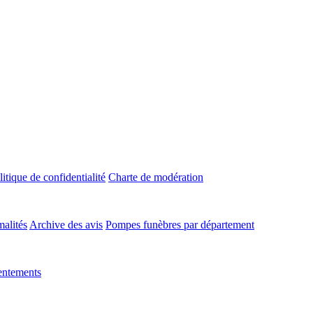
litique de confidentialité
Charte de modération
malités
Archive des avis
Pompes funèbres par département
entements