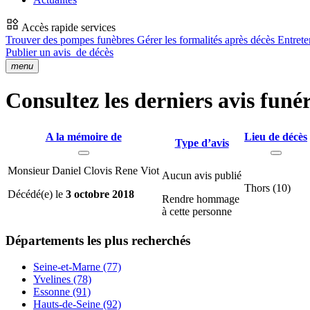
Accès rapide services
Trouver des pompes funèbres
Gérer les formalités après décès
Entrete
Publier un avis
de décès
menu
Consultez les derniers avis funér
A la mémoire de
Lieu de décès
Type d’avis
Monsieur Daniel Clovis Rene Viot
Aucun avis publié
Thors (10)
Décédé(e) le
3 octobre 2018
Rendre hommage
à cette personne
Départements
les plus recherchés
Seine-et-Marne (77)
Yvelines (78)
Essonne (91)
Hauts-de-Seine (92)