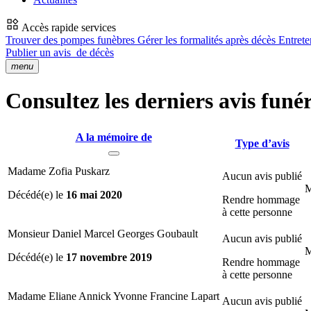
Accès rapide services
Trouver des pompes funèbres
Gérer les formalités après décès
Entrete
Publier un avis
de décès
menu
Consultez les derniers avis funé
A la mémoire de
Type d’avis
Madame Zofia Puskarz
Aucun avis publié
M
Décédé(e) le
16 mai 2020
Rendre hommage
à cette personne
Monsieur Daniel Marcel Georges Goubault
Aucun avis publié
M
Décédé(e) le
17 novembre 2019
Rendre hommage
à cette personne
Madame Eliane Annick Yvonne Francine Lapart
Aucun avis publié