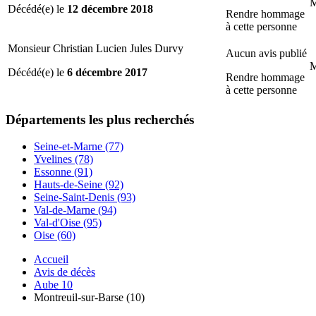
M
Décédé(e) le
12 décembre 2018
Rendre hommage
à cette personne
Monsieur Christian Lucien Jules Durvy
Aucun avis publié
M
Décédé(e) le
6 décembre 2017
Rendre hommage
à cette personne
Départements
les plus recherchés
Seine-et-Marne (77)
Yvelines (78)
Essonne (91)
Hauts-de-Seine (92)
Seine-Saint-Denis (93)
Val-de-Marne (94)
Val-d'Oise (95)
Oise (60)
Accueil
Avis de décès
Aube 10
Montreuil-sur-Barse (10)