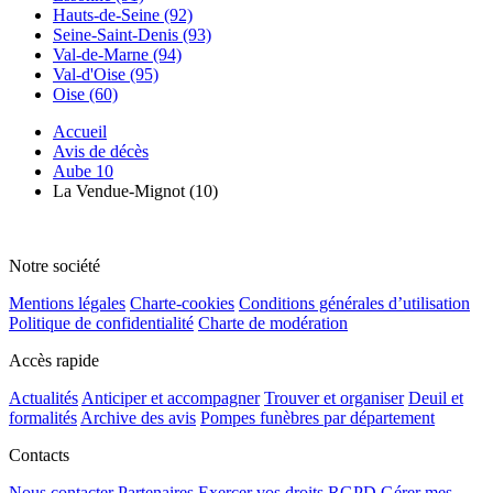
Hauts-de-Seine (92)
Seine-Saint-Denis (93)
Val-de-Marne (94)
Val-d'Oise (95)
Oise (60)
Accueil
Avis de décès
Aube 10
La Vendue-Mignot (10)
Notre société
Mentions légales
Charte-cookies
Conditions générales d’utilisation
Politique de confidentialité
Charte de modération
Accès rapide
Actualités
Anticiper et accompagner
Trouver et organiser
Deuil et
formalités
Archive des avis
Pompes funèbres par département
Contacts
Nous contacter
Partenaires
Exercer vos droits RGPD
Gérer mes