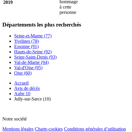
hommage
2019
à cette
personne
Départements
les plus recherchés
Seine-et-Marne (77)
Yvelines (78)
Essonne (91)
Hauts-de-Seine (92)
Seine-Saint-Denis (93)
Val-de-Marne (94)
Val-d'Oise (95)
Oise (60)
Accueil
Avis de décès
Aube 10
Jully-sur-Sarce (10)
Notre société
Mentions légales
Charte-cookies
Conditions générales d’utilisation