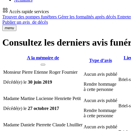
Accès rapide services
Trouver des pompes funèbres
Gérer les formalités après décès
Entrete
Publier un avis
de décès
menu
Consultez les derniers avis funér
A la mémoire de
Lie
Type d’avis
Monsieur Pierre Etienne Roger Fournier
Aucun avis publié
Briel-
Décédé(e) le
30 juin 2019
Rendre hommage
à cette personne
Madame Martine Lucienne Henriette Petit
Aucun avis publié
Briel-
Décédé(e) le
27 octobre 2017
Rendre hommage
à cette personne
Madame Daniele Pierrette Claude Lhuillier
Aucun avis publié