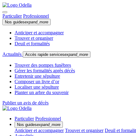
Particulier
Professionnel
Nos guides
expand_more
Anticiper et accompagner
Trouver et organiser
Deuil et formalités
Actualités
Accès rapide services
expand_more
Trouver des pompes funèbres
Gérer les formalités après décès
Entretenir une sépulture
Composer un livre d’or
Localiser une sépulture
Planter un arbre du souvenir
Publier un avis de décès
Particulier
Professionnel
Nos guides
expand_more
Anticiper et accompagner
Trouver et organiser
Deuil et formali
Actualités