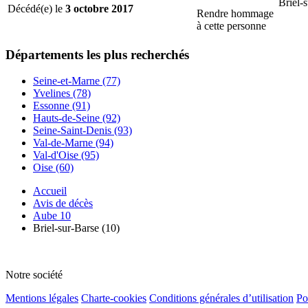
Briel-
Décédé(e) le
3 octobre 2017
Rendre hommage
à cette personne
Départements
les plus recherchés
Seine-et-Marne (77)
Yvelines (78)
Essonne (91)
Hauts-de-Seine (92)
Seine-Saint-Denis (93)
Val-de-Marne (94)
Val-d'Oise (95)
Oise (60)
Accueil
Avis de décès
Aube 10
Briel-sur-Barse (10)
Notre société
Mentions légales
Charte-cookies
Conditions générales d’utilisation
Po