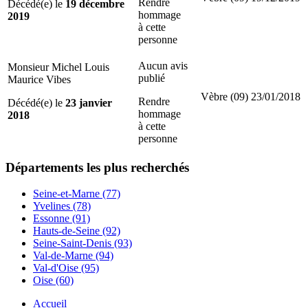
Rendre
Décédé(e) le
19 décembre
hommage
2019
à cette
personne
Aucun avis
Monsieur Michel Louis
publié
Maurice Vibes
Vèbre (09)
23/01/2018
Rendre
Décédé(e) le
23 janvier
hommage
2018
à cette
personne
Départements
les plus recherchés
Seine-et-Marne (77)
Yvelines (78)
Essonne (91)
Hauts-de-Seine (92)
Seine-Saint-Denis (93)
Val-de-Marne (94)
Val-d'Oise (95)
Oise (60)
Accueil