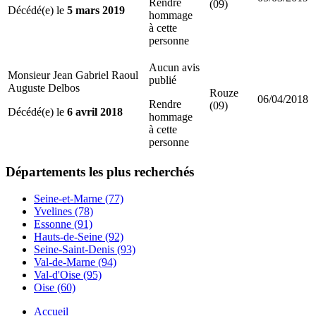
Rendre
(09)
Décédé(e) le
5 mars 2019
hommage
à cette
personne
Aucun avis
Monsieur Jean Gabriel Raoul
publié
Auguste Delbos
Rouze
06/04/2018
Rendre
(09)
Décédé(e) le
6 avril 2018
hommage
à cette
personne
Départements
les plus recherchés
Seine-et-Marne (77)
Yvelines (78)
Essonne (91)
Hauts-de-Seine (92)
Seine-Saint-Denis (93)
Val-de-Marne (94)
Val-d'Oise (95)
Oise (60)
Accueil