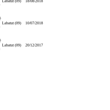
Labatut (09)
18/08/2018
e
é
Labatut (09)
10/07/2018
e
é
Labatut (09)
20/12/2017
e