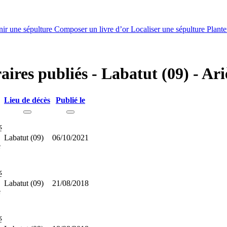
nir une sépulture
Composer un livre d’or
Localiser une sépulture
Plante
aires publiés - Labatut (09) - Ar
Lieu de décès
Publié le
é
Labatut (09)
06/10/2021
e
é
Labatut (09)
21/08/2018
e
é