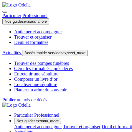
Particulier
Professionnel
Nos guides
expand_more
Anticiper et accompagner
Trouver et organiser
Deuil et formalités
Actualités
Accès rapide services
expand_more
Trouver des pompes funèbres
Gérer les formalités après décès
Entretenir une sépulture
Composer un livre d’or
Localiser une sépulture
Planter un arbre du souvenir
Publier un avis de décès
Particulier
Professionnel
Nos guides
expand_more
Anticiper et accompagner
Trouver et organiser
Deuil et formali
Actualités