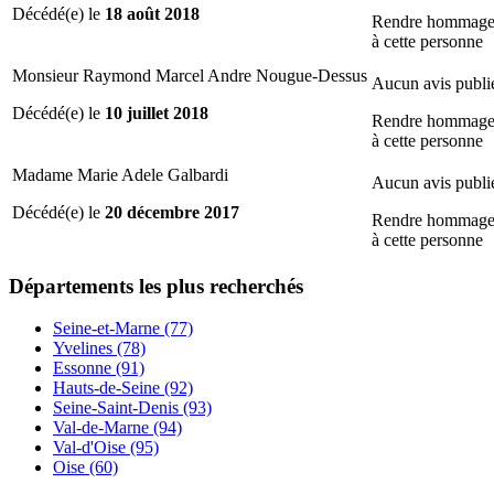
Décédé(e) le
18 août 2018
Rendre hommag
à cette personne
Monsieur Raymond Marcel Andre Nougue-Dessus
Aucun avis publi
Décédé(e) le
10 juillet 2018
Rendre hommag
à cette personne
Madame Marie Adele Galbardi
Aucun avis publi
Décédé(e) le
20 décembre 2017
Rendre hommag
à cette personne
Départements
les plus recherchés
Seine-et-Marne (77)
Yvelines (78)
Essonne (91)
Hauts-de-Seine (92)
Seine-Saint-Denis (93)
Val-de-Marne (94)
Val-d'Oise (95)
Oise (60)