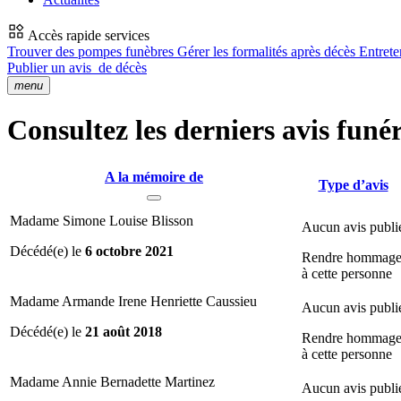
Accès rapide services
Trouver des pompes funèbres
Gérer les formalités après décès
Entrete
Publier un avis
de décès
menu
Consultez les derniers avis funér
A la mémoire de
Type d’avis
Madame Simone Louise Blisson
Aucun avis publi
Décédé(e) le
6 octobre 2021
Rendre hommag
à cette personne
Madame Armande Irene Henriette Caussieu
Aucun avis publi
Décédé(e) le
21 août 2018
Rendre hommag
à cette personne
Madame Annie Bernadette Martinez
Aucun avis publi