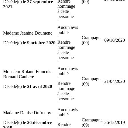
Rendre
Décédé(e) le
27 septembre
(09)
hommage
2021
à cette
personne
Aucun avis
publié
Madame Jeanine Doumenc
Crampagna
09/10/2020
Rendre
Décédé(e) le
9 octobre 2020
(09)
hommage
à cette
personne
Aucun avis
Monsieur Roland Francois
publié
Bernard Caubere
Crampagna
21/04/2020
Rendre
(09)
Décédé(e) le
21 avril 2020
hommage
à cette
personne
Aucun avis
Madame Denise Dufrenoy
publié
Crampagna
Décédé(e) le
26 décembre
26/12/2019
Rendre
(09)
2019