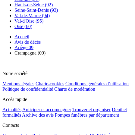
Hauts-de-Seine (92)
Seine-Saint-Denis (93)
Val-de-Marne (94)
Val-d'Oise (95)
Oise (60)
Accueil
Avis de décès
Ariège 09
Crampagna (09)
Notre société
Mentions légales
Charte-cookies
Conditions générales d’utilisation
Politique de confidentialité
Charte de modération
Accès rapide
Actualités
Anticiper et accompagner
Trouver et organiser
Deuil et
formalités
Archive des avis
Pompes funèbres par département
Contacts