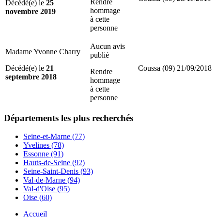
Rendre
Décédé(e) le
25
hommage
novembre 2019
à cette
personne
Aucun avis
Madame Yvonne Charry
publié
Décédé(e) le
21
Coussa (09)
21/09/2018
Rendre
septembre 2018
hommage
à cette
personne
Départements
les plus recherchés
Seine-et-Marne (77)
Yvelines (78)
Essonne (91)
Hauts-de-Seine (92)
Seine-Saint-Denis (93)
Val-de-Marne (94)
Val-d'Oise (95)
Oise (60)
Accueil