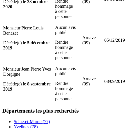
Rendre
Décédé(e) le
28 octobre
(09)
hommage
2020
à cette
personne
Aucun avis
Monsieur Pierre Louis
publié
Benazet
Arnave
05/12/2019
Rendre
Décédé(e) le
5 décembre
(09)
hommage
2019
à cette
personne
Aucun avis
Monsieur Jean Pierre Yves
publié
Dorgigne
Arnave
08/09/2019
Rendre
Décédé(e) le
8 septembre
(09)
hommage
2019
à cette
personne
Départements
les plus recherchés
Seine-et-Marne (77)
Yvelines (78)