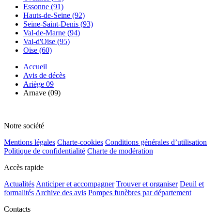
Essonne (91)
Hauts-de-Seine (92)
Seine-Saint-Denis (93)
Val-de-Marne (94)
Val-d'Oise (95)
Oise (60)
Accueil
Avis de décès
Ariège 09
Arnave (09)
Notre société
Mentions légales
Charte-cookies
Conditions générales d’utilisation
Politique de confidentialité
Charte de modération
Accès rapide
Actualités
Anticiper et accompagner
Trouver et organiser
Deuil et
formalités
Archive des avis
Pompes funèbres par département
Contacts