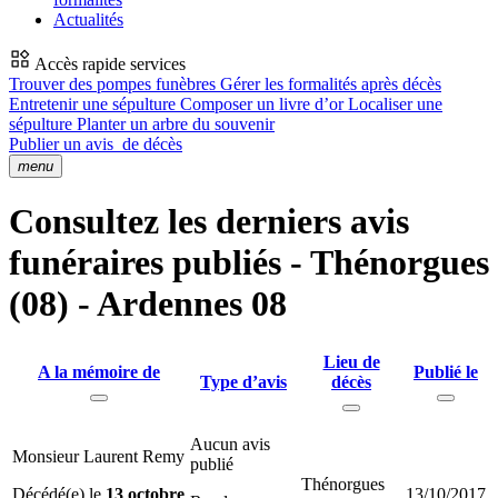
Actualités
Accès rapide services
Trouver des pompes funèbres
Gérer les formalités après décès
Entretenir une sépulture
Composer un livre d’or
Localiser une
sépulture
Planter un arbre du souvenir
Publier un avis
de décès
menu
Consultez les derniers avis
funéraires publiés - Thénorgues
(08) - Ardennes 08
Lieu de
A la mémoire de
Publié le
Type d’avis
décès
Aucun avis
Monsieur Laurent Remy
publié
Thénorgues
Décédé(e) le
13 octobre
13/10/2017