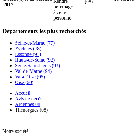
Rendre
(08)
2017
hommage
à cette
personne
Départements
les plus recherchés
Seine-et-Marne (77)
Yvelines (78)
Essonne (91)
Hauts-de-Seine (92)
Seine-Saint-Denis (93)
Val-de-Marne (94)
Val-d'Oise (95)
Oise (60)
Accueil
Avis de décès
Ardennes 08
Thénorgues (08)
Notre société