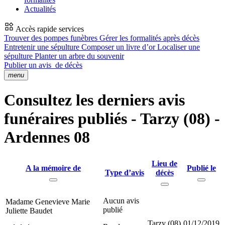
Actualités
Accès rapide services
Trouver des pompes funèbres
Gérer les formalités après décès
Entretenir une sépulture
Composer un livre d’or
Localiser une
sépulture
Planter un arbre du souvenir
Publier un avis
de décès
menu
Consultez les derniers avis
funéraires publiés - Tarzy (08) -
Ardennes 08
Lieu de
A la mémoire de
Publié le
Type d’avis
décès
Aucun avis
Madame Genevieve Marie
publié
Juliette Baudet
Tarzy (08)
01/12/2019