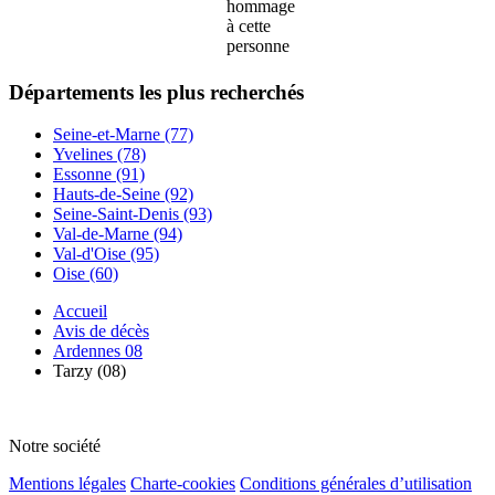
hommage
à cette
personne
Départements
les plus recherchés
Seine-et-Marne (77)
Yvelines (78)
Essonne (91)
Hauts-de-Seine (92)
Seine-Saint-Denis (93)
Val-de-Marne (94)
Val-d'Oise (95)
Oise (60)
Accueil
Avis de décès
Ardennes 08
Tarzy (08)
Notre société
Mentions légales
Charte-cookies
Conditions générales d’utilisation