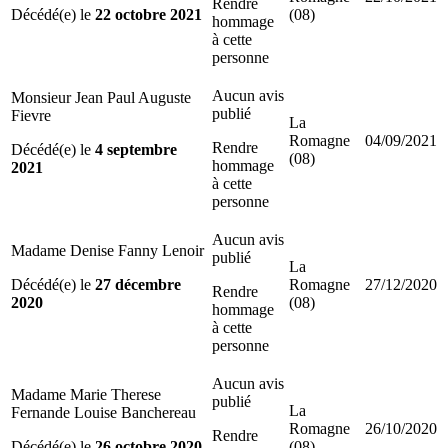
Rendre
Décédé(e) le
22 octobre 2021
(08)
hommage
à cette
personne
Aucun avis
Monsieur Jean Paul Auguste
publié
Fievre
La
Romagne
04/09/2021
Rendre
Décédé(e) le
4 septembre
(08)
hommage
2021
à cette
personne
Aucun avis
Madame Denise Fanny Lenoir
publié
La
Décédé(e) le
27 décembre
Romagne
27/12/2020
Rendre
2020
(08)
hommage
à cette
personne
Aucun avis
Madame Marie Therese
publié
La
Fernande Louise Banchereau
Romagne
26/10/2020
Rendre
Décédé(e) le
26 octobre 2020
(08)