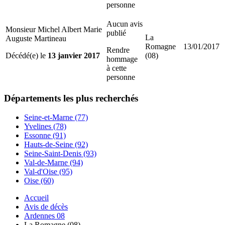
personne
Aucun avis
Monsieur Michel Albert Marie
publié
La
Auguste Martineau
Romagne
13/01/2017
Rendre
Décédé(e) le
13 janvier 2017
(08)
hommage
à cette
personne
Départements
les plus recherchés
Seine-et-Marne (77)
Yvelines (78)
Essonne (91)
Hauts-de-Seine (92)
Seine-Saint-Denis (93)
Val-de-Marne (94)
Val-d'Oise (95)
Oise (60)
Accueil
Avis de décès
Ardennes 08
La Romagne (08)