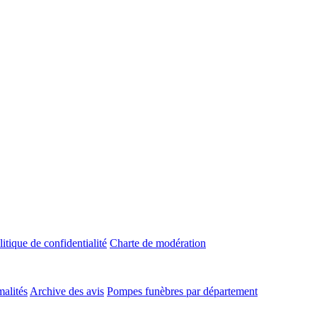
litique de confidentialité
Charte de modération
malités
Archive des avis
Pompes funèbres par département