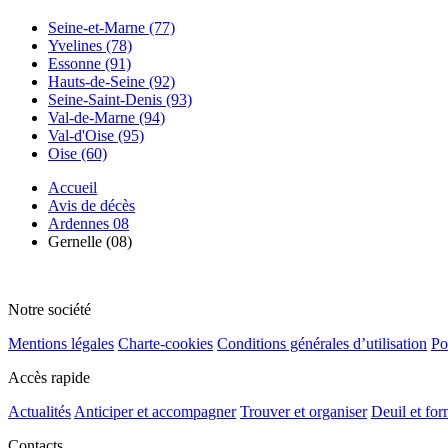
Seine-et-Marne (77)
Yvelines (78)
Essonne (91)
Hauts-de-Seine (92)
Seine-Saint-Denis (93)
Val-de-Marne (94)
Val-d'Oise (95)
Oise (60)
Accueil
Avis de décès
Ardennes 08
Gernelle (08)
Notre société
Mentions légales
Charte-cookies
Conditions générales d’utilisation
Po
Accès rapide
Actualités
Anticiper et accompagner
Trouver et organiser
Deuil et for
Contacts