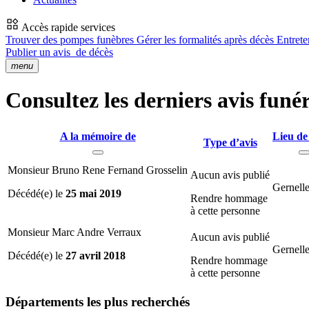
Accès rapide services
Trouver des pompes funèbres
Gérer les formalités après décès
Entrete
Publier un avis
de décès
menu
Consultez les derniers avis funé
A la mémoire de
Lieu de
Type d’avis
Monsieur Bruno Rene Fernand Grosselin
Aucun avis publié
Gernelle
Décédé(e) le
25 mai 2019
Rendre hommage
à cette personne
Monsieur Marc Andre Verraux
Aucun avis publié
Gernelle
Décédé(e) le
27 avril 2018
Rendre hommage
à cette personne
Départements
les plus recherchés