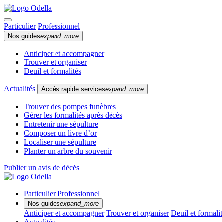
Particulier
Professionnel
Nos guides
expand_more
Anticiper et accompagner
Trouver et organiser
Deuil et formalités
Actualités
Accès rapide services
expand_more
Trouver des pompes funèbres
Gérer les formalités après décès
Entretenir une sépulture
Composer un livre d’or
Localiser une sépulture
Planter un arbre du souvenir
Publier un avis de décès
Particulier
Professionnel
Nos guides
expand_more
Anticiper et accompagner
Trouver et organiser
Deuil et formali
Actualités