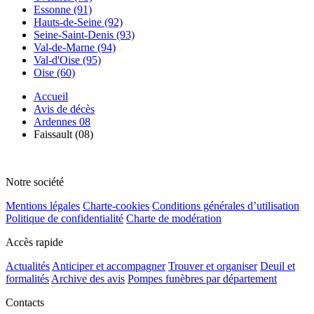
Essonne (91)
Hauts-de-Seine (92)
Seine-Saint-Denis (93)
Val-de-Marne (94)
Val-d'Oise (95)
Oise (60)
Accueil
Avis de décès
Ardennes 08
Faissault (08)
Notre société
Mentions légales
Charte-cookies
Conditions générales d’utilisation
Politique de confidentialité
Charte de modération
Accès rapide
Actualités
Anticiper et accompagner
Trouver et organiser
Deuil et
formalités
Archive des avis
Pompes funèbres par département
Contacts