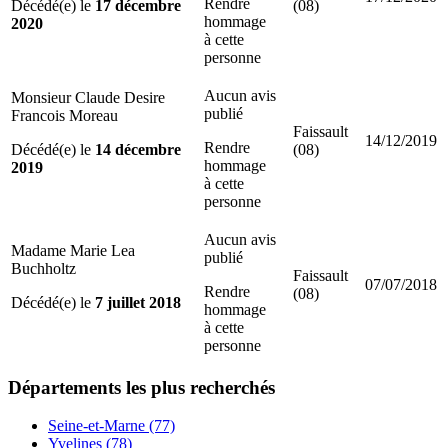
Rendre
Décédé(e) le
17 décembre
(08)
hommage
2020
à cette
personne
Aucun avis
Monsieur Claude Desire
publié
Francois Moreau
Faissault
14/12/2019
Rendre
Décédé(e) le
14 décembre
(08)
hommage
2019
à cette
personne
Aucun avis
Madame Marie Lea
publié
Buchholtz
Faissault
07/07/2018
Rendre
(08)
Décédé(e) le
7 juillet 2018
hommage
à cette
personne
Départements
les plus recherchés
Seine-et-Marne (77)
Yvelines (78)