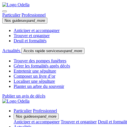
Particulier
Professionnel
Nos guides
expand_more
Anticiper et accompagner
Trouver et organiser
Deuil et formalités
Actualités
Accès rapide services
expand_more
Trouver des pompes funèbres
Gérer les formalités après décès
Entretenir une sépulture
Composer un livre d’or
Localiser une sépulture
Planter un arbre du souvenir
Publier un avis de décès
Particulier
Professionnel
Nos guides
expand_more
Anticiper et accompagner
Trouver et organiser
Deuil et formali
Actualités