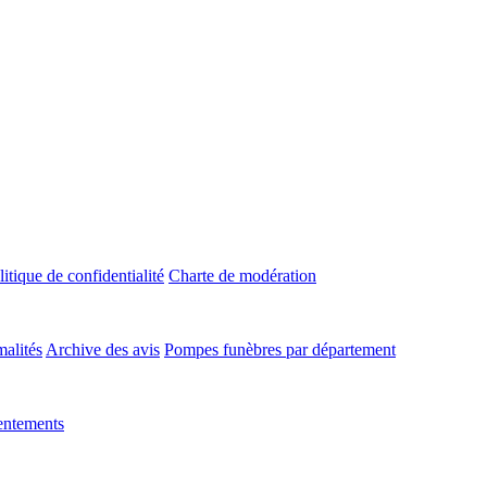
litique de confidentialité
Charte de modération
malités
Archive des avis
Pompes funèbres par département
entements