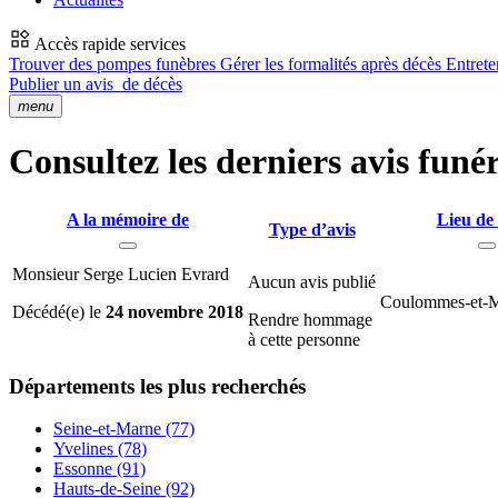
Accès rapide services
Trouver des pompes funèbres
Gérer les formalités après décès
Entrete
Publier un avis
de décès
menu
Consultez les derniers avis fun
A la mémoire de
Lieu de
Type d’avis
Monsieur Serge Lucien Evrard
Aucun avis publié
Coulommes-et-M
Décédé(e) le
24 novembre 2018
Rendre hommage
à cette personne
Départements
les plus recherchés
Seine-et-Marne (77)
Yvelines (78)
Essonne (91)
Hauts-de-Seine (92)