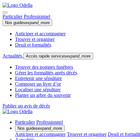
Particulier
Professionnel
Nos guides
expand_more
Anticiper et accompagner
Trouver et organiser
Deuil et formalités
Actualités
Accès rapide services
expand_more
Trouver des pompes funèbres
Gérer les formalités après décès
Entretenir une sépulture
Composer un livre d’or
Localiser une sépulture
Planter un arbre du souvenir
Publier un avis de décès
Particulier
Professionnel
Nos guides
expand_more
Anticiper et accompagner
Trouver et organiser
Deuil et formali
Actualités