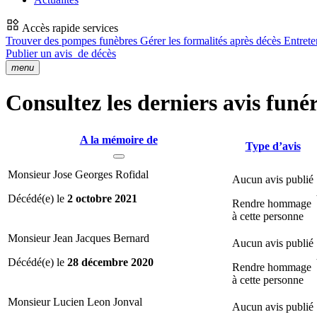
Accès rapide services
Trouver des pompes funèbres
Gérer les formalités après décès
Entrete
Publier un avis
de décès
menu
Consultez les derniers avis funér
A la mémoire de
Type d’avis
Monsieur Jose Georges Rofidal
Aucun avis publié
Décédé(e) le
2 octobre 2021
Rendre hommage
à cette personne
Monsieur Jean Jacques Bernard
Aucun avis publié
Décédé(e) le
28 décembre 2020
Rendre hommage
à cette personne
Monsieur Lucien Leon Jonval
Aucun avis publié