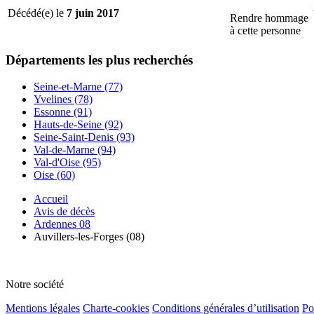
Décédé(e) le
7 juin 2017
Rendre hommage
à cette personne
Départements
les plus recherchés
Seine-et-Marne (77)
Yvelines (78)
Essonne (91)
Hauts-de-Seine (92)
Seine-Saint-Denis (93)
Val-de-Marne (94)
Val-d'Oise (95)
Oise (60)
Accueil
Avis de décès
Ardennes 08
Auvillers-les-Forges (08)
Notre société
Mentions légales
Charte-cookies
Conditions générales d’utilisation
Po