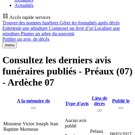
Actualités
Accès rapide services
Trouver des pompes funèbres
Gérer les formalités après décès
Entretenir une sépulture
Composer un livre d’or
Localiser une
sépulture
Planter un arbre du souvenir
Publier un avis
de décès
menu
Consultez les derniers avis
funéraires publiés - Préaux (07)
- Ardèche 07
Lieu de
A la mémoire de
Publié le
Type d’avis
décès
Aucun avis
Monsieur Victor Joseph Jean
publié
Baptiste Morineau
Préaux
08/03/2017