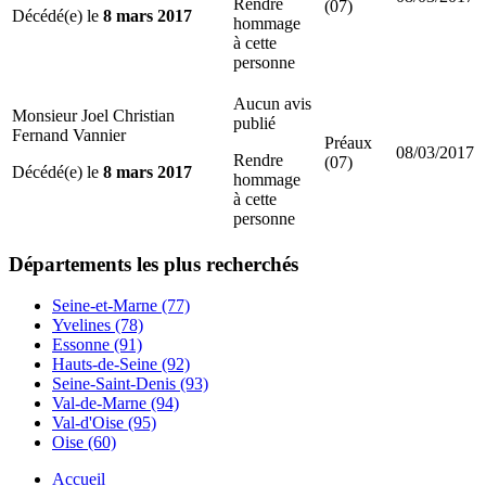
Rendre
(07)
Décédé(e) le
8 mars 2017
hommage
à cette
personne
Aucun avis
Monsieur Joel Christian
publié
Fernand Vannier
Préaux
08/03/2017
Rendre
(07)
Décédé(e) le
8 mars 2017
hommage
à cette
personne
Départements
les plus recherchés
Seine-et-Marne (77)
Yvelines (78)
Essonne (91)
Hauts-de-Seine (92)
Seine-Saint-Denis (93)
Val-de-Marne (94)
Val-d'Oise (95)
Oise (60)
Accueil