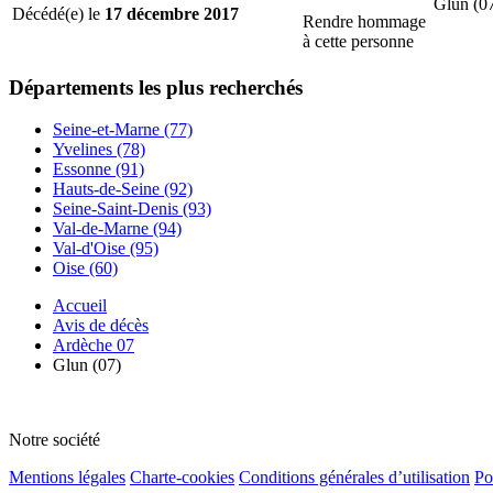
Glun (0
Décédé(e) le
17 décembre 2017
Rendre hommage
à cette personne
Départements
les plus recherchés
Seine-et-Marne (77)
Yvelines (78)
Essonne (91)
Hauts-de-Seine (92)
Seine-Saint-Denis (93)
Val-de-Marne (94)
Val-d'Oise (95)
Oise (60)
Accueil
Avis de décès
Ardèche 07
Glun (07)
Notre société
Mentions légales
Charte-cookies
Conditions générales d’utilisation
Po