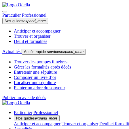
Particulier
Professionnel
Nos guides
expand_more
Anticiper et accompagner
Trouver et organiser
Deuil et formalités
Actualités
Accès rapide services
expand_more
Trouver des pompes funèbres
Gérer les formalités après décès
Entretenir une sépulture
Composer un livre d’or
Localiser une sépulture
Planter un arbre du souvenir
Publier un avis de décès
Particulier
Professionnel
Nos guides
expand_more
Anticiper et accompagner
Trouver et organiser
Deuil et formali
Actualités