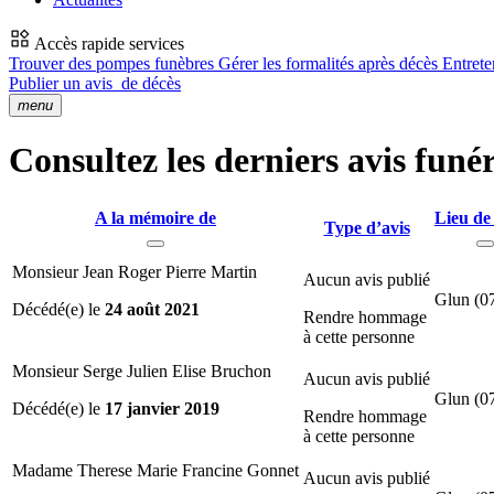
Accès rapide services
Trouver des pompes funèbres
Gérer les formalités après décès
Entrete
Publier un avis
de décès
menu
Consultez les derniers avis funé
A la mémoire de
Lieu de
Type d’avis
Monsieur Jean Roger Pierre Martin
Aucun avis publié
Glun (0
Décédé(e) le
24 août 2021
Rendre hommage
à cette personne
Monsieur Serge Julien Elise Bruchon
Aucun avis publié
Glun (0
Décédé(e) le
17 janvier 2019
Rendre hommage
à cette personne
Madame Therese Marie Francine Gonnet
Aucun avis publié