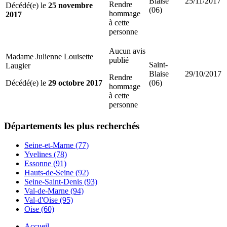
Blaise
25/11/2017
Rendre
Décédé(e) le
25 novembre
(06)
hommage
2017
à cette
personne
Aucun avis
Madame Julienne Louisette
publié
Saint-
Laugier
Blaise
29/10/2017
Rendre
Décédé(e) le
29 octobre 2017
(06)
hommage
à cette
personne
Départements
les plus recherchés
Seine-et-Marne (77)
Yvelines (78)
Essonne (91)
Hauts-de-Seine (92)
Seine-Saint-Denis (93)
Val-de-Marne (94)
Val-d'Oise (95)
Oise (60)
Accueil