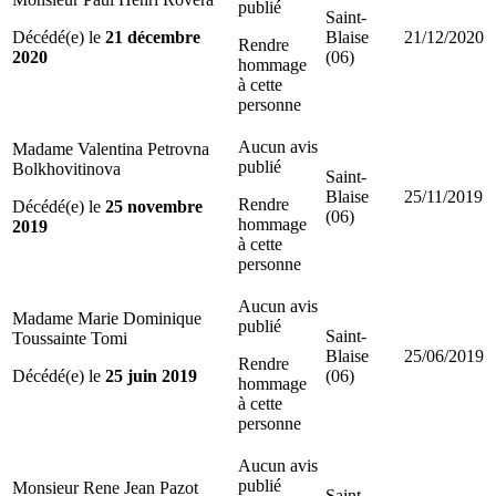
publié
Saint-
Décédé(e) le
21 décembre
Blaise
21/12/2020
Rendre
2020
(06)
hommage
à cette
personne
Aucun avis
Madame Valentina Petrovna
publié
Bolkhovitinova
Saint-
Blaise
25/11/2019
Rendre
Décédé(e) le
25 novembre
(06)
hommage
2019
à cette
personne
Aucun avis
Madame Marie Dominique
publié
Saint-
Toussainte Tomi
Blaise
25/06/2019
Rendre
Décédé(e) le
25 juin 2019
(06)
hommage
à cette
personne
Aucun avis
publié
Monsieur Rene Jean Pazot
Saint-