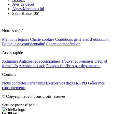
Avis de décès
Alpes-Maritimes 06
Saint-Blaise (06)
Notre société
Mentions légales
Charte-cookies
Conditions générales d’utilisation
Politique de confidentialité
Charte de modération
Accès rapide
Actualités
Anticiper et accompagner
Trouver et organiser
Deuil et
formalités
Archive des avis
Pompes funèbres par département
Contacts
Nous contacter
Partenaires
Exercer vos droits RGPD
Gérer mes
consentements
© Copyright 2026. Tous droits réservés
Service proposé par