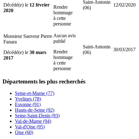
Saint-Antonin
Décédé(e) le
12 février
12/02/2020
Rendre
(06)
2020
hommage
à cette
personne
Aucun avis
Monsieur Sauveur Pierre
publié
Fanara
Saint-Antonin
30/03/2017
Rendre
Décédé(e) le
30 mars
(06)
hommage
2017
à cette
personne
Départements
les plus recherchés
Seine-et-Marne (77)
Yvelines (78)
Essonne (91)
Hauts-de-Seine (92)
Seine-Saint-Denis (93)
Val-de-Marne (94)
Val-d'Oise (95)
Oise (60)