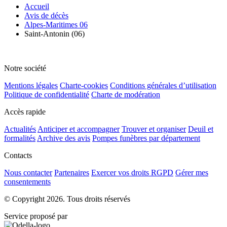
Accueil
Avis de décès
Alpes-Maritimes 06
Saint-Antonin (06)
Notre société
Mentions légales
Charte-cookies
Conditions générales d’utilisation
Politique de confidentialité
Charte de modération
Accès rapide
Actualités
Anticiper et accompagner
Trouver et organiser
Deuil et
formalités
Archive des avis
Pompes funèbres par département
Contacts
Nous contacter
Partenaires
Exercer vos droits RGPD
Gérer mes
consentements
© Copyright 2026. Tous droits réservés
Service proposé par