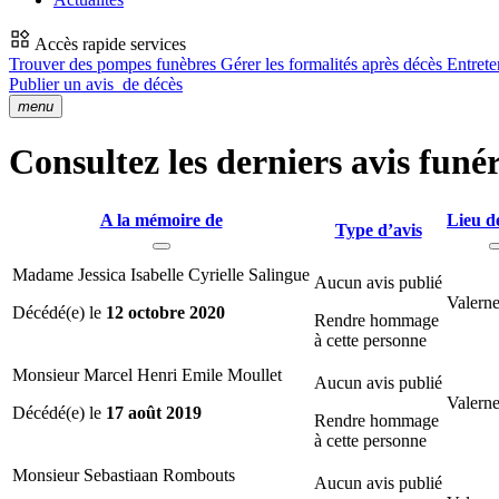
Accès rapide services
Trouver des pompes funèbres
Gérer les formalités après décès
Entrete
Publier un avis
de décès
menu
Consultez les derniers avis funé
A la mémoire de
Lieu d
Type d’avis
Madame Jessica Isabelle Cyrielle Salingue
Aucun avis publié
Valerne
Décédé(e) le
12 octobre 2020
Rendre hommage
à cette personne
Monsieur Marcel Henri Emile Moullet
Aucun avis publié
Valerne
Décédé(e) le
17 août 2019
Rendre hommage
à cette personne
Monsieur Sebastiaan Rombouts
Aucun avis publié