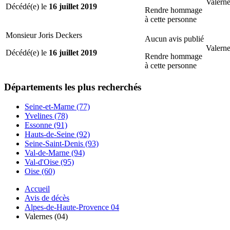
Valerne
Décédé(e) le
16 juillet 2019
Rendre hommage
à cette personne
Monsieur Joris Deckers
Aucun avis publié
Valerne
Décédé(e) le
16 juillet 2019
Rendre hommage
à cette personne
Départements
les plus recherchés
Seine-et-Marne (77)
Yvelines (78)
Essonne (91)
Hauts-de-Seine (92)
Seine-Saint-Denis (93)
Val-de-Marne (94)
Val-d'Oise (95)
Oise (60)
Accueil
Avis de décès
Alpes-de-Haute-Provence 04
Valernes (04)