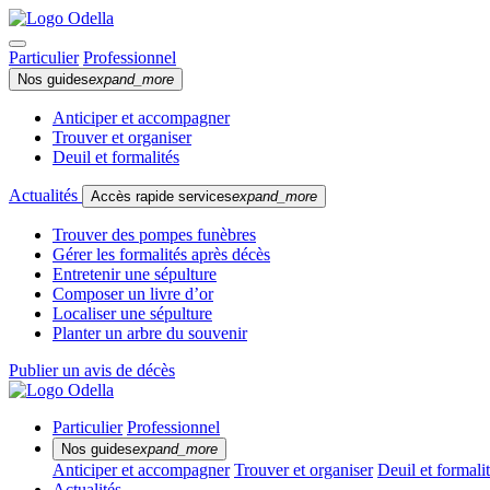
Particulier
Professionnel
Nos guides
expand_more
Anticiper et accompagner
Trouver et organiser
Deuil et formalités
Actualités
Accès rapide services
expand_more
Trouver des pompes funèbres
Gérer les formalités après décès
Entretenir une sépulture
Composer un livre d’or
Localiser une sépulture
Planter un arbre du souvenir
Publier un avis de décès
Particulier
Professionnel
Nos guides
expand_more
Anticiper et accompagner
Trouver et organiser
Deuil et formali
Actualités