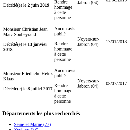
Rendre
Jabron (04)
Décédé(e) le
2 juin 2019
hommage
à cette
personne
Aucun avis
Monsieur Christian Jean
publié
Marc Soubeyrand
Noyers-sur-
13/01/2018
Rendre
Décédé(e) le
13 janvier
Jabron (04)
hommage
2018
à cette
personne
Aucun avis
Monsieur Friedhelm Heinz
publié
Klaas
Noyers-sur-
08/07/2017
Rendre
Jabron (04)
Décédé(e) le
8 juillet 2017
hommage
à cette
personne
Départements
les plus recherchés
Seine-et-Marne (77)
Yvelines (78)