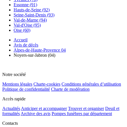
Essonne (91)
Hauts-de-Seine (92)
Seine-Saint-Denis (93)
Val-de-Marne (94)
Val-d'Oise (95)
Oise (60)
Accueil
Avis de décès
Alpes-de-Haute-Provence 04
Noyers-sur-Jabron (04)
Notre société
Mentions légales
Charte-cookies
Conditions générales d’utilisation
Politique de confidentialité
Charte de modération
Accès rapide
Actualités
Anticiper et accompagner
Trouver et organiser
Deuil et
formalités
Archive des avis
Pompes funèbres par département
Contacts