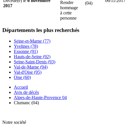
Décédé(e) le
6 novembre
06/11/2017
Rendre
(04)
2017
hommage
à cette
personne
Départements
les plus recherchés
Seine-et-Marne (77)
Yvelines (78)
Essonne (91)
Hauts-de-Seine (92)
Seine-Saint-Denis (93)
Val-de-Marne (94)
Val-d'Oise (95)
Oise (60)
Accueil
Avis de décès
Alpes-de-Haute-Provence 04
Clumanc (04)
Notre société