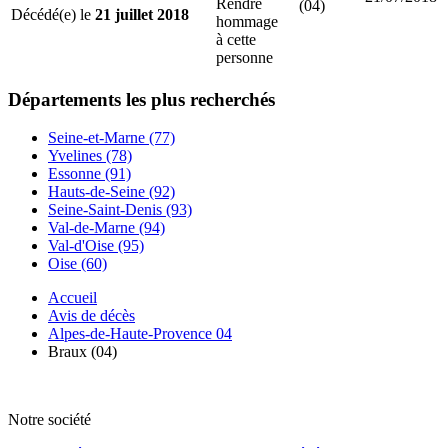
Rendre
(04)
Décédé(e) le
21 juillet 2018
hommage
à cette
personne
Départements
les plus recherchés
Seine-et-Marne (77)
Yvelines (78)
Essonne (91)
Hauts-de-Seine (92)
Seine-Saint-Denis (93)
Val-de-Marne (94)
Val-d'Oise (95)
Oise (60)
Accueil
Avis de décès
Alpes-de-Haute-Provence 04
Braux (04)
Notre société