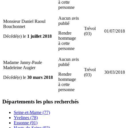
à cette
personne
Aucun avis
Monsieur Daniel Raoul
publié
Bouchonnet
Trévol
01/07/2018
Rendre
(03)
Décédé(e) le
1 juillet 2018
hommage
à cette
personne
Aucun avis
Madame Janny-Paule
publié
Madeleine Augier
Trévol
30/03/2018
Rendre
(03)
Décédé(e) le
30 mars 2018
hommage
à cette
personne
Départements
les plus recherchés
Seine-et-Marne (77)
Yvelines (78)
Essonne (91)
Hauts-de-Seine (92)